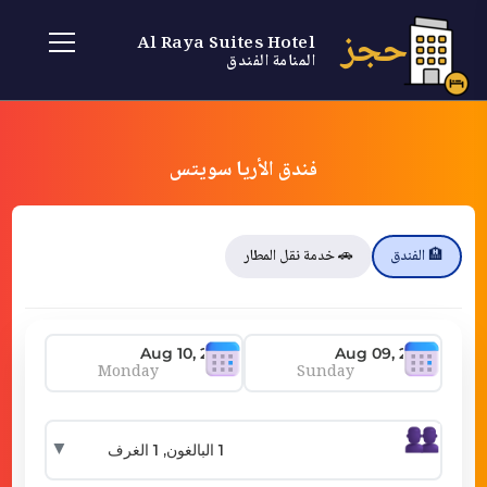
حجز
Al Raya Suites Hotel
المنامة الفندق
فندق الأريا سويتس
🏨 الفندق
🚗 خدمة نقل المطار
Monday
Sunday
▼